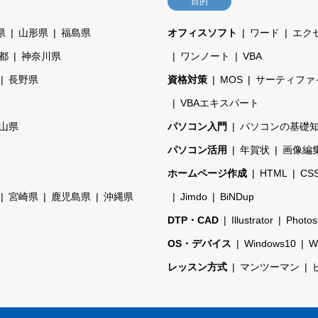
目的
県
山形県
福島県
オフィスソフト
ワード
エク
都
神奈川県
ワンノート
VBA
長野県
資格対策
MOS
サーティファ
VBAエキスパート
山県
パソコン入門
パソコンの基礎
パソコン活用
年賀状
画像編
ホームページ作成
HTML
CS
宮崎県
鹿児島県
沖縄県
Jimdo
BiNDup
DTP・CAD
Illustrator
Photo
OS・デバイス
Windows10
W
レッスン方式
マンツーマン