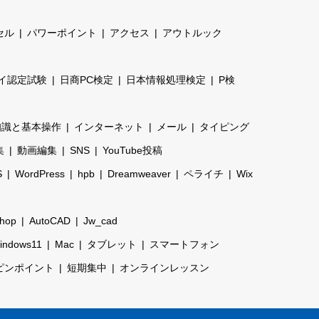
セル
パワーポイント
アクセス
アウトルック
イ認定試験
日商PC検定
日本情報処理検定
P検
知識と基本操作
インターネット
メール
タイピング
集
動画編集
SNS
YouTube投稿
S
WordPress
hpb
Dreamweaver
ペライチ
Wix
shop
AutoCAD
Jw_cad
indows11
Mac
タブレット
スマートフォン
ピンポイント
短期集中
オンラインレッスン