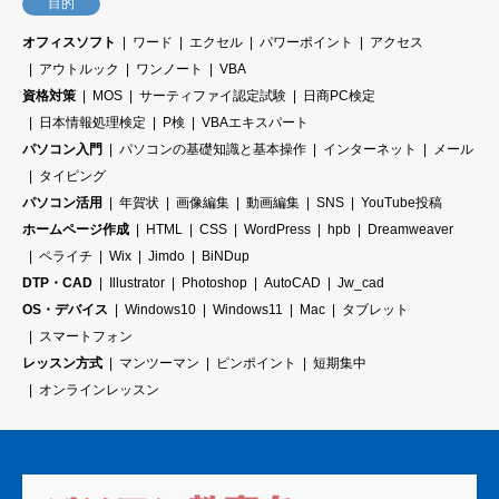
目的
オフィスソフト
ワード
エクセル
パワーポイント
アクセス
アウトルック
ワンノート
VBA
資格対策
MOS
サーティファイ認定試験
日商PC検定
日本情報処理検定
P検
VBAエキスパート
パソコン入門
パソコンの基礎知識と基本操作
インターネット
メール
タイピング
パソコン活用
年賀状
画像編集
動画編集
SNS
YouTube投稿
ホームページ作成
HTML
CSS
WordPress
hpb
Dreamweaver
ペライチ
Wix
Jimdo
BiNDup
DTP・CAD
Illustrator
Photoshop
AutoCAD
Jw_cad
OS・デバイス
Windows10
Windows11
Mac
タブレット
スマートフォン
レッスン方式
マンツーマン
ピンポイント
短期集中
オンラインレッスン