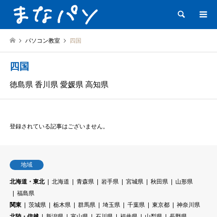
検索
パソコン教室
四国
四国
徳島県 香川県 愛媛県 高知県
登録されている記事はございません。
地域
北海道・東北
北海道
青森県
岩手県
宮城県
秋田県
山形県
福島県
関東
茨城県
栃木県
群馬県
埼玉県
千葉県
東京都
神奈川県
北陸・信越
新潟県
富山県
石川県
福井県
山梨県
長野県