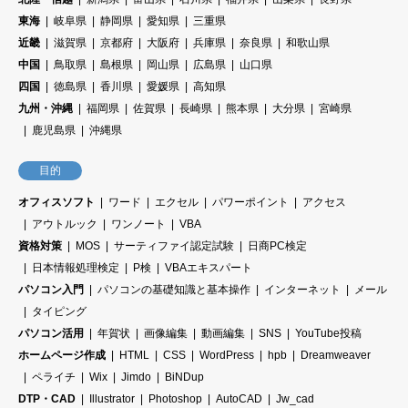
東海
岐阜県
静岡県
愛知県
三重県
近畿
滋賀県
京都府
大阪府
兵庫県
奈良県
和歌山県
中国
鳥取県
島根県
岡山県
広島県
山口県
四国
徳島県
香川県
愛媛県
高知県
九州・沖縄
福岡県
佐賀県
長崎県
熊本県
大分県
宮崎県
鹿児島県
沖縄県
目的
オフィスソフト
ワード
エクセル
パワーポイント
アクセス
アウトルック
ワンノート
VBA
資格対策
MOS
サーティファイ認定試験
日商PC検定
日本情報処理検定
P検
VBAエキスパート
パソコン入門
パソコンの基礎知識と基本操作
インターネット
メール
タイピング
パソコン活用
年賀状
画像編集
動画編集
SNS
YouTube投稿
ホームページ作成
HTML
CSS
WordPress
hpb
Dreamweaver
ペライチ
Wix
Jimdo
BiNDup
DTP・CAD
Illustrator
Photoshop
AutoCAD
Jw_cad