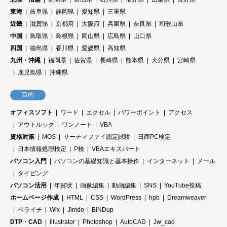
東海
岐阜県
静岡県
愛知県
三重県
近畿
滋賀県
京都府
大阪府
兵庫県
奈良県
和歌山県
中国
鳥取県
島根県
岡山県
広島県
山口県
四国
徳島県
香川県
愛媛県
高知県
九州・沖縄
福岡県
佐賀県
長崎県
熊本県
大分県
宮崎県
鹿児島県
沖縄県
目的
オフィスソフト
ワード
エクセル
パワーポイント
アクセス
アウトルック
ワンノート
VBA
資格対策
MOS
サーティファイ認定試験
日商PC検定
日本情報処理検定
P検
VBAエキスパート
パソコン入門
パソコンの基礎知識と基本操作
インターネット
メール
タイピング
パソコン活用
年賀状
画像編集
動画編集
SNS
YouTube投稿
ホームページ作成
HTML
CSS
WordPress
hpb
Dreamweaver
ペライチ
Wix
Jimdo
BiNDup
DTP・CAD
Illustrator
Photoshop
AutoCAD
Jw_cad