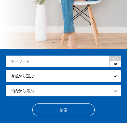
and
or