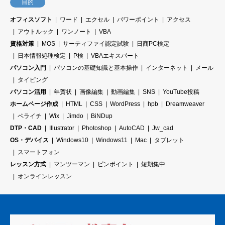
目的
オフィスソフト
ワード
エクセル
パワーポイント
アクセス
アウトルック
ワンノート
VBA
資格対策
MOS
サーティファイ認定試験
日商PC検定
日本情報処理検定
P検
VBAエキスパート
パソコン入門
パソコンの基礎知識と基本操作
インターネット
メール
タイピング
パソコン活用
年賀状
画像編集
動画編集
SNS
YouTube投稿
ホームページ作成
HTML
CSS
WordPress
hpb
Dreamweaver
ペライチ
Wix
Jimdo
BiNDup
DTP・CAD
Illustrator
Photoshop
AutoCAD
Jw_cad
OS・デバイス
Windows10
Windows11
Mac
タブレット
スマートフォン
レッスン方式
マンツーマン
ピンポイント
短期集中
オンラインレッスン