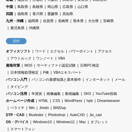
中国
鳥取県
島根県
岡山県
広島県
山口県
四国
徳島県
香川県
愛媛県
高知県
九州・沖縄
福岡県
佐賀県
長崎県
熊本県
大分県
宮崎県
鹿児島県
沖縄県
目的
オフィスソフト
ワード
エクセル
パワーポイント
アクセス
アウトルック
ワンノート
VBA
資格対策
MOS
サーティファイ認定試験
日商PC検定
日本情報処理検定
P検
VBAエキスパート
パソコン入門
パソコンの基礎知識と基本操作
インターネット
メール
タイピング
パソコン活用
年賀状
画像編集
動画編集
SNS
YouTube投稿
ホームページ作成
HTML
CSS
WordPress
hpb
Dreamweaver
ペライチ
Wix
Jimdo
BiNDup
DTP・CAD
Illustrator
Photoshop
AutoCAD
Jw_cad
OS・デバイス
Windows10
Windows11
Mac
タブレット
スマートフォン