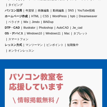
タイピング
パソコン活用
年賀状
画像編集
動画編集
SNS
YouTube投稿
ホームページ作成
HTML
CSS
WordPress
hpb
Dreamweaver
ペライチ
Wix
Jimdo
BiNDup
DTP・CAD
Illustrator
Photoshop
AutoCAD
Jw_cad
OS・デバイス
Windows10
Windows11
Mac
タブレット
スマートフォン
レッスン方式
マンツーマン
ピンポイント
短期集中
オンラインレッスン