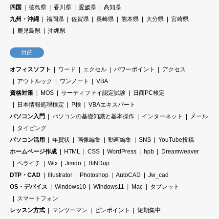
四国
徳島県
香川県
愛媛県
高知県
九州・沖縄
福岡県
佐賀県
長崎県
熊本県
大分県
宮崎県
鹿児島県
沖縄県
目的
オフィスソフト
ワード
エクセル
パワーポイント
アクセス
アウトルック
ワンノート
VBA
資格対策
MOS
サーティファイ認定試験
日商PC検定
日本情報処理検定
P検
VBAエキスパート
パソコン入門
パソコンの基礎知識と基本操作
インターネット
メール
タイピング
パソコン活用
年賀状
画像編集
動画編集
SNS
YouTube投稿
ホームページ作成
HTML
CSS
WordPress
hpb
Dreamweaver
ペライチ
Wix
Jimdo
BiNDup
DTP・CAD
Illustrator
Photoshop
AutoCAD
Jw_cad
OS・デバイス
Windows10
Windows11
Mac
タブレット
スマートフォン
レッスン方式
マンツーマン
ピンポイント
短期集中